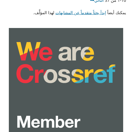
1-10 من 37
التالي
يمكنك أيضاً
إبدأ بحثاً متقدماً عن المشابهات
لهذا المؤلَّف.