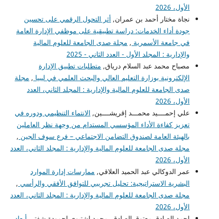
الأول، 2026
نجاة مختار أحمد بن عمران,
أثر التحول الرقمي على تحسين
جودة أداء الخدمات: دراسة تطبيقية على موظفي الإدارة العامة
في جامعة الأسمرية
,
مجلة صدى الجامعة للعلوم المالية
والإدارية : المجلد الأول - العدد الثاني - 2025
مصباح محمد عبد السلام درياق,
متطلبات تطبيق الإدارة
الإلكترونية بوزارة التعليم العالي والبحث العلمي في ليبيا
,
مجلة
صدى الجامعة للعلوم المالية والإدارية : المجلد الثاني، العدد
الأول، 2026
علي إحمــــيد محمـــد إقريشــــين,
الانتماء التنظيمي ودوره في
تعزيز كفاءة الأداء المؤسسي المستدام من وجهة نظر العاملين
بالهيئة العامة لصندوق التضامن الاجتماعي – فرع سوف الجين
,
مجلة صدى الجامعة للعلوم المالية والإدارية : المجلد الثاني، العدد
الأول، 2026
عمر الدوكالي عبد الحميد العلاقي,
ممارسات إدارة الموارد
البشرية الاستراتيجية: تحليل تجريبي للتوافق الأفقي والرأسي
,
مجلة صدى الجامعة للعلوم المالية والإدارية : المجلد الثاني، العدد
الأول، 2026
احمد الصادق معتوق الصادق, محمد اشتيوى احمودة شفتر,
أبعاد