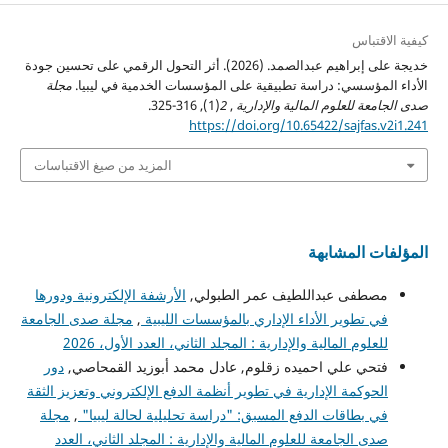
كيفية الاقتباس
خديجة على إبراهيم عبدالصمد. (2026). أثر التحول الرقمي على تحسين جودة
الأداء المؤسسي: دراسة تطبيقية على المؤسسات الخدمية في ليبيا.
مجلة
صدى الجامعة للعلوم المالية والإدارية
,
2
(1), 316-325.
https://doi.org/10.65422/sajfas.v2i1.241
المزيد من صيغ الاقتباسات
المؤلفات المشابهة
مصطفى عبداللطيف عمر الطبولي,
الأرشفة الإلكترونية ودورها
في تطوير الأداء الإداري بالمؤسسات الليبية
,
مجلة صدى الجامعة
للعلوم المالية والإدارية : المجلد الثاني، العدد الأول، 2026
فتحي علي احميده زقلوم, عادل محمد أبوزيد القمحاصي,
دور
الحوكمة الإدارية في تطوير أنظمة الدفع الإلكتروني وتعزيز الثقة
في بطاقات الدفع المسبق: "دراسة تحليلية لحالة ليبيا"
,
مجلة
صدى الجامعة للعلوم المالية والإدارية : المجلد الثاني، العدد