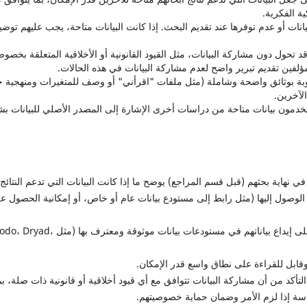
ية الفكرية.
نات أو عدم توفرها عند تقديم البحث. إذا كانت البيانات متاحة، يجب عليهم توضي
حول دون مشاركة البيانات، مثل القيود القانونية أو الأخلاقية المتعلقة بخصوص
لفين تقديم تبرير واضح لعدم مشاركة البيانات في هذه الحالات.
بة بوثائق واضحة وشاملة (مثل ملفات "اقرأني" أو وصف للمتغيرات ومنهجية 
لآخرين.
خدمون بيانات متاحة من دراسات أخرى الإشارة إلى المصدر الأصلي للبيانات ب
نهاية بحثهم (قبل قسم المراجع) يوضح ما إذا كانت البيانات التي تدعم النتائج
الوصول إليها (مثل رابط إلى مستودع بيانات عام أو خاص، أو إمكانية الحصول علي
تشجع المجلة المؤلفين على إيداع بياناتهم في مستودعات بيانات موثوقة ومعترف
قابل للقراءة على نطاق واسع قدر الإمكان.
أكد من أن مشاركة البيانات تتوافق مع أي قيود أخلاقية أو قانونية ذات صلة، بم
ة إذا لزم الأمر وضمان حماية خصوصيتهم.