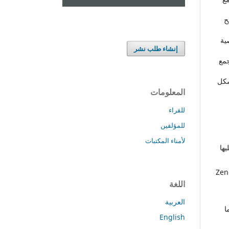
ح
ية
إنشاء طلب نشر
جمع
شكل
المعلومات
للقراء
للمؤلفين
لأمناء المكتبات
ها
 بها (مثل Zenodo، Dryad،
اللغة
العربية
ا
English