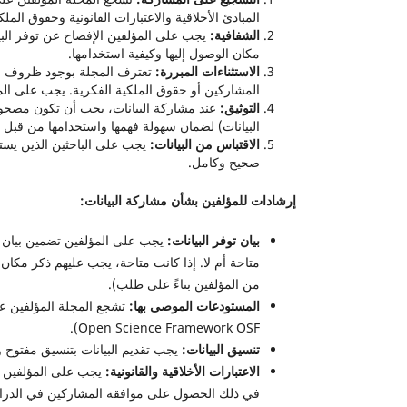
المبادئ الأخلاقية والاعتبارات القانونية وحقوق الملك
الشفافية:
يجب على المؤلفين الإفصاح عن توفر البيا
مكان الوصول إليها وكيفية استخدامها.
الاستثناءات المبررة:
تعترف المجلة بوجود ظروف قد ت
المشاركين أو حقوق الملكية الفكرية. يجب على المؤ
التوثيق:
عند مشاركة البيانات، يجب أن تكون مصحو
البيانات) لضمان سهولة فهمها واستخدامها من قبل ا
الاقتباس من البيانات:
يجب على الباحثين الذين يست
صحيح وكامل.
إرشادات للمؤلفين بشأن مشاركة البيانات:
بيان توفر البيانات:
يجب على المؤلفين تضمين بيان في 
متاحة أم لا. إذا كانت متاحة، يجب عليهم ذكر مكان 
من المؤلفين بناءً على طلب).
المستودعات الموصى بها:
Open Science Framework OSF).
تنسيق البيانات:
يجب تقديم البيانات بتنسيق مفتوح و
الاعتبارات الأخلاقية والقانونية:
يجب على المؤلفين الت
في ذلك الحصول على موافقة المشاركين في الدراس