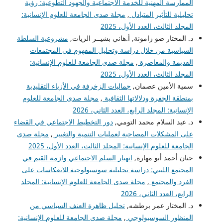
الممارسة المهنية للخدمة الاجتماعية والجهود التطوعية: رؤية
تحليلية للتأثير المتبادل
,
مجلة صدى الجامعة للعلوم الإنسانية:
المجلد الثالث، العدد الأول، 2025
د. المختار ضو زامونة, أ.هاني بشيــر الزيات,
مشروعية السلطة
السياسية من خلال دراسة وتحليل المفهوم في المجتمعات
القديمة والمعاصرة
,
مجلة صدى الجامعة للعلوم الإنسانية:
المجلد الثالث، العدد الأول، 2025
سمية الأمين عصمان,
جماليات الزخرفة في الأزياء التقليدية
بمنطقة الجفرة ودلالاتها الثقافية
,
مجلة صدى الجامعة للعلوم
الإنسانية: المجلد الرابع، العدد الثاني، 2026
د. عبد السلام محمد التومي,
دور التخطيط الاجتماعي في القضاء
على المشكلات المصاحبة لعمليات التنمية والتغيير
,
مجلة صدى
الجامعة للعلوم الإنسانية: المجلد الثالث، العدد الأول، 2025
حنان أحمد أبو مهارة,
انهيار السلم الاجتماعي وازمة القيم في
المجتمع الليبي: دراسة تحليلية سوسيولوجية للانعكاسات على
الفرد والمجتمع
,
مجلة صدى الجامعة للعلوم الإنسانية: المجلد
الرابع، العدد الثاني، 2026
د. المختار عمر برطشه,
تحليل ظاهرة العنف السياسي من
المنظور السوسيولوجي
,
مجلة صدى الجامعة للعلوم الإنسانية: