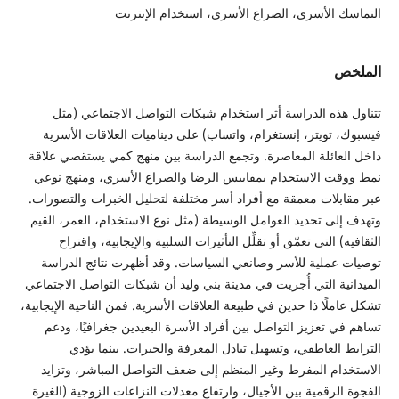
التماسك الأسري، الصراع الأسري، استخدام الإنترنت
الملخص
تتناول هذه الدراسة أثر استخدام شبكات التواصل الاجتماعي (مثل
فيسبوك، تويتر، إنستغرام، واتساب) على ديناميات العلاقات الأسرية
داخل العائلة المعاصرة. وتجمع الدراسة بين منهج كمي يستقصي علاقة
نمط ووقت الاستخدام بمقاييس الرضا والصراع الأسري، ومنهج نوعي
عبر مقابلات معمقة مع أفراد أسر مختلفة لتحليل الخبرات والتصورات.
وتهدف إلى تحديد العوامل الوسيطة (مثل نوع الاستخدام، العمر، القيم
الثقافية) التي تعمّق أو تقلِّل التأثيرات السلبية والإيجابية، واقتراح
توصيات عملية للأسر وصانعي السياسات. وقد أظهرت نتائج الدراسة
الميدانية التي أُجريت في مدينة بني وليد أن شبكات التواصل الاجتماعي
تشكل عاملًا ذا حدين في طبيعة العلاقات الأسرية. فمن الناحية الإيجابية،
تساهم في تعزيز التواصل بين أفراد الأسرة البعيدين جغرافيًا، ودعم
الترابط العاطفي، وتسهيل تبادل المعرفة والخبرات. بينما يؤدي
الاستخدام المفرط وغير المنظم إلى ضعف التواصل المباشر، وتزايد
الفجوة الرقمية بين الأجيال، وارتفاع معدلات النزاعات الزوجية (الغيرة