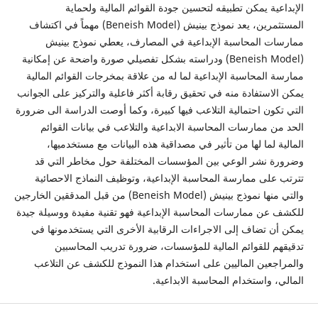
الإبداعية يمكن تطبيقه لتحسين جودة القوائم المالية ولحماية
المستثمرين، يعد نموذج بينيش (Beneish Model) مهماً في اكتشاف
ممارسات المحاسبة الإبداعية في المصارف، يعطي نموذج بينيش
(Beneish Model) ودراسته بشكل تفصيلي صورة واضحة عن إمكانية
ممارسة المحاسبة الإبداعية لما له من علاقة بمخرجات القوائم المالية
يمكن الاستفادة منه في تحقيق رقابة أكثر فاعلية والتركيز على الجوانب
التي تكون احتمالية التلاعب فيها كبيرة، وكما أوصت الدراسة الى ضرورة
الحد من ممارسات المحاسبة الابداعية والتلاعب في بيانات القوائم
المالية لما لها من تأثير في مصداقية هذه البيانات مع مستخدميها،
وضرورة نشر الوعي بين المؤسسات المختلفة حول مخاطر التي قد
تترتب على ممارسة المحاسبة الإبداعية، وتوظيف النماذج الاحصائية
والتي منها نموذج بينيش (Beneish Model) من قبل المدققين الخارجين
للكشف عن ممارسات المحاسبة الإبداعية فهو تقنية مفيدة ووسيلة جيدة
يمكن أن تضاف إلى الاجراءات الرقابية الأخرى التي يستخدمونها في
تدقيقهم للقوائم المالية للمؤسسات، ضرورة تدريب المحاسبين
والمراجعين الماليين على استخدام هذا النموذج للكشف عن التلاعب
المالي، واستخدام المحاسبة الابداعية.