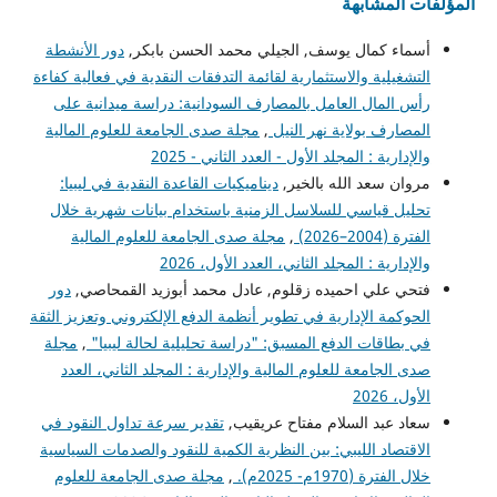
المؤلفات المشابهة
أسماء كمال يوسف, الجيلي محمد الحسن بابكر,
دور الأنشطة
التشغيلية والاستثمارية لقائمة التدفقات النقدية في فعالية كفاءة
رأس المال العامل بالمصارف السودانية: دراسة ميدانية على
المصارف بولاية نهر النيل
,
مجلة صدى الجامعة للعلوم المالية
والإدارية : المجلد الأول - العدد الثاني - 2025
مروان سعد الله بالخير,
ديناميكيات القاعدة النقدية في ليبيا:
تحليل قياسي للسلاسل الزمنية باستخدام بيانات شهرية خلال
الفترة (2004–2026)
,
مجلة صدى الجامعة للعلوم المالية
والإدارية : المجلد الثاني، العدد الأول، 2026
فتحي علي احميده زقلوم, عادل محمد أبوزيد القمحاصي,
دور
الحوكمة الإدارية في تطوير أنظمة الدفع الإلكتروني وتعزيز الثقة
في بطاقات الدفع المسبق: "دراسة تحليلية لحالة ليبيا"
,
مجلة
صدى الجامعة للعلوم المالية والإدارية : المجلد الثاني، العدد
الأول، 2026
سعاد عبد السلام مفتاح عريقيب,
تقدير سرعة تداول النقود في
الاقتصاد الليبي: بين النظرية الكمية للنقود والصدمات السياسية
خلال الفترة (1970م- 2025م).
,
مجلة صدى الجامعة للعلوم