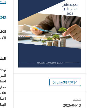
7181
.243
الكلم
الأفق
الم
تهدف 
اختبا
التنزيلات
PDF (الإنجليزية)
ممار
60
منشور
الهيك
2026-04-13