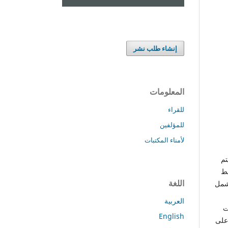
إنشاء طلب نشر
المعلومات
للقراء
للمؤلفين
لأمناء المكتبات
ق، سيتم
بط
اللغة
شمل
العربية
ات
English
 على