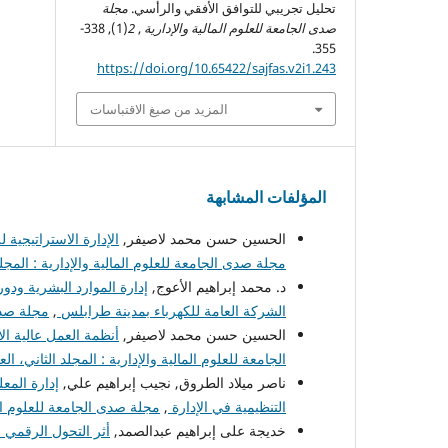
تحليل تجريبي للتوافق الأفقي والرأسي.
مجلة
صدى الجامعة للعلوم المالية والإدارية
,
2
(1), 338-
355.
https://doi.org/10.65422/sajfas.v2i1.243
المزيد من صيغ الاقتباسات
المؤلفات المشابهة
الحسين حسن محمد لاصيفر,
الإدارة الاستراتيجية
مجلة صدى الجامعة للعلوم المالية والإدارية : المجلد الأ
د. محمد إبراهيم الأعوج,
إدارة الموارد البشرية ودو
الشركة العامة للكهرباء بمدينة طرابلس
,
مجلة صدى ا
الحسين حسن محمد لاصيفر,
أنظمة العمل عالية الأ
الجامعة للعلوم المالية والإدارية : المجلد الثاني، العدد ا
ناصر ميلاد الطروق, نجيب إبراهيم علي,
إدارة المع
التنظيمية في الإدارة
,
مجلة صدى الجامعة للعلوم المالي
خديجة على إبراهيم عبدالصمد,
أثر التحول الرقمي