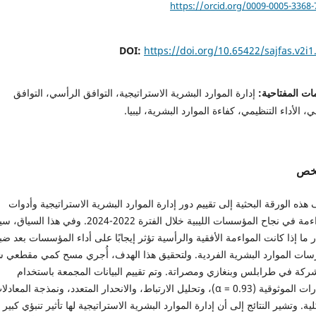
https://orcid.org/0009-0005-3368-
DOI:
https://doi.org/10.65422/sajfas.v2i1
ات المفتاحية:
إدارة الموارد البشرية الاستراتيجية، التوافق الرأسي، التوافق
ي، الأداء التنظيمي، كفاءة الموارد البشرية، ليبيا.
لخص
هذه الورقة البحثية إلى تقييم دور إدارة الموارد البشرية الاستراتيجية وأدوات
المواءمة في نجاح المؤسسات الليبية خلال الفترة 2022-2024. وفي هذا السيا
ر ما إذا كانت المواءمة الأفقية والرأسية تؤثر إيجابًا على أداء المؤسسات بعد ض
سات الموارد البشرية الفردية. ولتحقيق هذا الهدف، أُجري مسح كمي مقطعي 
 شركة في طرابلس وبنغازي ومصراتة. وتم تقييم البيانات المجمعة باستخدام
اختبارات الموثوقية (α = 0.93)، وتحليل الارتباط، والانحدار المتعدد، ونمذجة المعادل
لية. وتشير النتائج إلى أن إدارة الموارد البشرية الاستراتيجية لها تأثير تنبؤي كبير