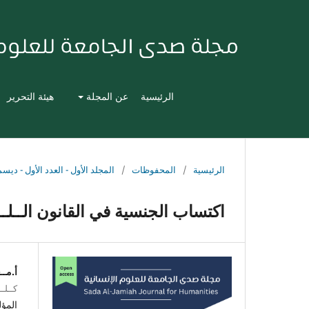
الرئيسية
عن المجلة
هيئة التحرير
الرئيسية
/
المحفوظات
/
المجلد الأول - العدد الأول - ديسمبر 0
اكتساب الجنسية في القانون الــلــي
أ.مــ
كــلــ
المؤ