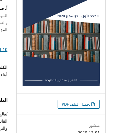
أ. صـ
الــهـ
والتقن
المؤ
1.10
الكلم
أبناء
الم
التنزيلات
تحميل الملف PDF
يُعال
القان
منشور
والتر
2020-12-01