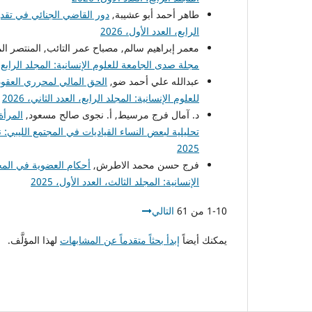
طاهر أحمد أبو عشيبة,
دور القاضي الجنائي في تقدي
الرابع، العدد الأول، 2026
معمر إبراهيم سالم, مصباح عمر التائب, المنتصر ال
مجلة صدى الجامعة للعلوم الإنسانية: المجلد الرابع، الع
عبدالله علي أحمد ضو,
الحق المالي لمحرري العقود في ا
للعلوم الإنسانية: المجلد الرابع، العدد الثاني، 2026
د. آمال فرج مرسيط, أ. نجوى صالح مسعود,
المرأة
تحليلية لبعض النساء القياديات في المجتمع الليبي:
2025
فرج حسن محمد الاطرش,
أحكام العضوية في المج
الإنسانية: المجلد الثالث، العدد الأول، 2025
1-10 من 61
التالي
يمكنك أيضاً
إبدأ بحثاً متقدماً عن المشابهات
لهذا المؤلَّف.