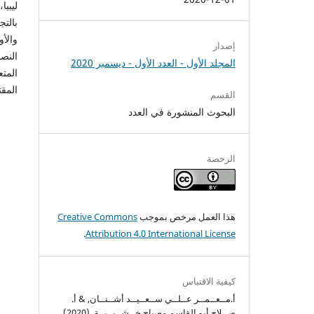
ليبيا
بالتج
والأو
إصدار
النصو
المجلد الأول - العدد الأول - ديسمبر 2020
المتع
المقت
القسم
البحوث المنشورة في العدد
الرخصة
هذا العمل مرخص بموجب
Creative Commons
.
Attribution 4.0 International License
كيفية الاقتباس
أ.مــعــمــر عــلــي ســعــيــد أشــنــان, & أ.
صــلاح أبو القاسم مصباح خــشــيــبــة. (2020).