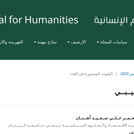
سياسات المجلة
الأرشيف
نماذج مهمة
الفهرسة والأ
202
/
البحوث المنشورة في العدد
ــبــي
عــمــر عــلــي ســعــيــد أشــنــان
يــة الاقــتــصــاد والــعــلــوم الســيــاســيــة تــيــجــي، جــامــعــة الــزنــتــان
لف