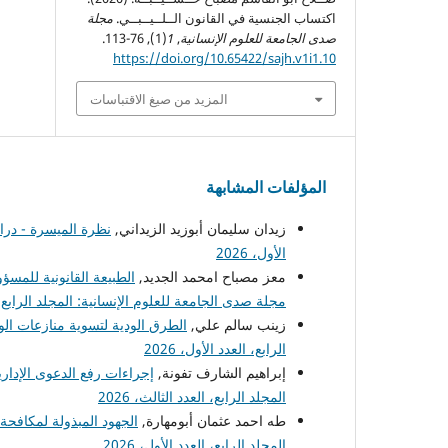
اكتساب الجنسية في القانون الــلــيــبــي.
مجلة
صدى الجامعة للعلوم الإنسانية
,
1
(1), 76-113.
https://doi.org/10.65422/sajh.v1i1.10
المزيد من صيغ الاقتباسات
المؤلفات المشابهة
زيدان سليمان أبوزيد الزيداني,
نظرة الميسرة - درا
الأول، 2026
معز مصباح امحمد الجديد,
الطبيعة القانونية للمسؤ
مجلة صدى الجامعة للعلوم الإنسانية: المجلد الرابع، الع
زينب سالم علي,
الطرق الودية لتسوية منازعات ال
الرابع، العدد الأول، 2026
إبراهيم الشارف تفونة,
إجراءات رفع الدعوى الإدار
المجلد الرابع، العدد الثالث، 2026
طه احمد عثمان أبومهارة,
الجهود المبذولة لمكافحة 
المجلد الرابع، العدد الأول، 2026