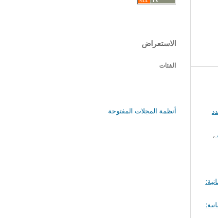
الاستعراض
الفئات
أنظمة المجلات المفتوحة
دد
ة
,
نية:
نية: