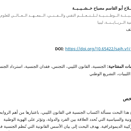
ـلاح أبو القاسم مصباح خــشــيــبــة
ـيــئــة الــوطــنــيــة لــلــتــعــلــم التقني والــفــنــي، الــمعــهــد الــعــالــي للعلوم
ية الــريــايــنــة، ليبيا
لف
DOI:
https://doi.org/10.65422/sajh.v1i
ات المفتاحية:
الجنسية، القانون الليبي، التجنس، فقدان الجنسية، استرداد الجنس
 الليبيات، التشريع الوطني
لخص
ج هذا البحث مسألة اكتساب الجنسية في القانون الليبي، باعتبارها من أهم الرواب
ونية والسياسية التي تُحدد العلاقة بين الفرد والدولة، وتؤثر على الهوية الوطنية
كيبة الديموغرافية. يهدف البحث إلى بيان الأسس القانونية التي تُنظم الجنسية ف