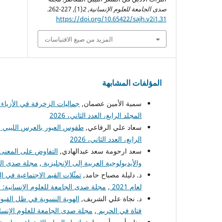
صدى الجامعة للعلوم الإنسانية
,
2
(1), 227-262.
https://doi.org/10.65422/sajh.v2i1.31
المزيد من صيغ الاقتباسات
المؤلفات المشابهة
سمية الأمين عصمان,
جماليات الزخرفة في الأزياء ال
المجلد الرابع، العدد الثاني، 2026
سعاد علي الرفاعي,
طقوس العبور بالعرس الليبي ود
الرابع، العدد الثاني، 2026
سعد ارحومة سعد عبدالهادي,
التفاوض على المعنى ع
والأيديولوجية العربية إلى الإنجليزية
,
مجلة صدى الجامع
د. دليلة مصباح حامد,
تمثّلات القيم الاجتماعية في 
لعام 2021
,
مجلة صدى الجامعة للعلوم الإنسانية: المجل
د. نجاة علي الشريف,
الهوية النسوية في ظل القيود
فتاة في الحريم
,
مجلة صدى الجامعة للعلوم الإنسانية: 