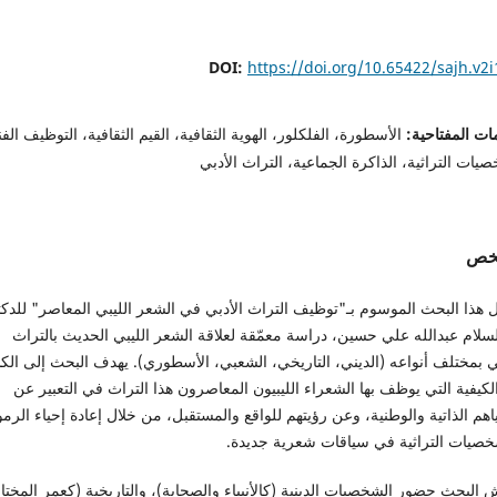
DOI:
https://doi.org/10.65422/sajh.v2i
ات المفتاحية:
الأسطورة، الفلكلور، الهوية الثقافية، القيم الثقافية، التوظيف الف
يات التراثية، الذاكرة الجماعية، التراث الأدبي
لخص
ل هذا البحث الموسوم بـ"توظيف التراث الأدبي في الشعر الليبي المعاصر" للدكت
سلام عبدالله علي حسين، دراسة معمّقة لعلاقة الشعر الليبي الحديث بالتراث
بي بمختلف أنواعه (الديني، التاريخي، الشعبي، الأسطوري). يهدف البحث إلى ا
كيفية التي يوظف بها الشعراء الليبيون المعاصرون هذا التراث في التعبير عن
هم الذاتية والوطنية، وعن رؤيتهم للواقع والمستقبل، من خلال إعادة إحياء الرمو
خصيات التراثية في سياقات شعرية جديدة.
 البحث حضور الشخصيات الدينية (كالأنبياء والصحابة)، والتاريخية (كعمر المختا