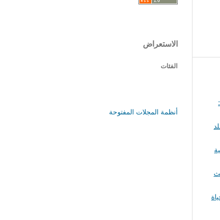
الاستعراض
الفئات
أنظمة المجلات المفتوحة
لد
ة
لث
اة