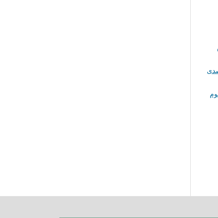
دى
وم