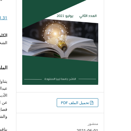
1.31
الكلم
الشخص
الم
يتناو
عبدال
الأد
التنزيلات
عن ال
تحميل الملف PDF
قضايا
والش
منشور
يناقش
2021-06-01