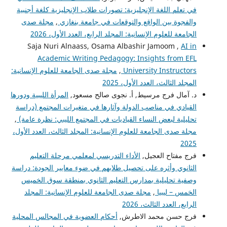
في تعلم اللغة الإنجليزية: تصورات طلاب الإنجليزية كلغة أجنبية
والفجوة بين الواقع والتوقعات في جامعة بنغازي
,
مجلة صدى
الجامعة للعلوم الإنسانية: المجلد الرابع، العدد الأول، 2026
Saja Nuri Alnaass, Osama Albashir Jamoom ,
AI in
Academic Writing Pedagogy: Insights from EFL
University Instructors
,
مجلة صدى الجامعة للعلوم الإنسانية:
المجلد الثالث، العدد الأول، 2025
د. آمال فرج مرسيط, أ. نجوى صالح مسعود,
المرأة الليبية ودورها
القيادي في مناصب الدولة وآثارها في متغيرات المجتمع (دراسة
تحليلية لبعض النساء القياديات في المجتمع الليبي: نظرة عامة)
,
مجلة صدى الجامعة للعلوم الإنسانية: المجلد الثالث، العدد الأول،
2025
فرج مفتاح العجيل,
الأداء التدريسي لمعلمي مرحلة التعليم
الثانوي وأثره على تحصيل طلابهم في ضوء معايير الجودة: دراسة
وصفية تحليلية بمدارس التعليم الثانوي بمنطقة سوق الخميس
الخمس – ليبيا
,
مجلة صدى الجامعة للعلوم الإنسانية: المجلد
الرابع، العدد الثالث، 2026
فرج حسن محمد الاطرش,
أحكام العضوية في المجالس المحلية