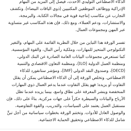
الذكاء الاصطناعي التوليدي الأحدث، فيصل إلى المزيد من المهام
الإدراكية ووظائف الموظفين المكتبيين (ذوي الياقات البيضاء). وتكشف
التجارب عن مكاسب إنتاجية قوية في مجالات الكتابة، والبرمجة،
والاستشارات، ودعم العملاء، ومع ذلك، فإن هذه المكاسب غير متساوية
عبر المهن ومجموعات العمال.
تفسر الورقة هذا التباين من خلال النظرية القائمة على المهام، والتغير
التكنولوجي المتحيز للمهارات، وملكية رأس المال، والقوة المؤسسية.
كما تستعرض مجموعات البيانات العامة الصادرة عن البنك الدولي،
ومنظمة العمل الدولية (ILO)، ومنظمة التعاون الاقتصادي والتنمية
(OECD)، وصندوق النقد الدولي (IMF)، ومؤشر ستانفورد للذكاء
الاصطناعي. وتخلص الورقة إلى أن الذكاء الاصطناعي يمكن أن يقلل
التفاوت أو يزيده؛ فهو يقلل التفاوت عندما يدعم العمال ذوي المهارات
المنخفضة وينشر المعرفة على نطاق واسع، بينما يزيده عندما تظل
الأرباح والبيانات والسيطرة حكراً على جهات مركزية. بناءً على ذلك، فإن
مستقبل العمل يعتمد على السياسات، والتدريب، والقوة التفاوضية،
والوصول العادل للأدوات. وتختتم الورقة بخطوات سياساتية من أجل تبنٍّ
شامل للذكاء الاصطناعي وتحقيق الحماية الاجتماعية.