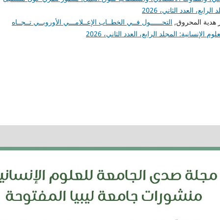
ابع، العدد الثاني، 2026
 هدية المحروق,
التحــــــول فــي الخطــاب الإعــلامـــي الأوروبــي تــجــاه
الإنسانية: المجلد الرابع، العدد الثاني، 2026