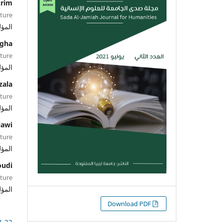
krim
lture
المؤ
igha
lture
المؤ
zala
lture
المؤ
lawi
lture
المؤ
oudi
lture
المؤ
التنزيلات
Download PDF