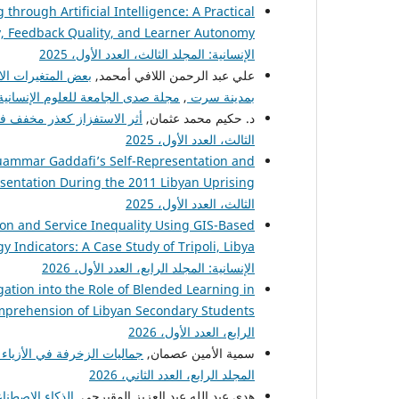
hrough Artificial Intelligence: A Practical
, Feedback Quality, and Learner Autonomy
الإنسانية: المجلد الثالث، العدد الأول، 2025
علي عبد الرحمن اللافي أمحمد,
بعض المتغيرات الا
بمدينة سرت
,
مجلة صدى الجامعة للعلوم الإنسانية: ال
د. حكيم محمد عثمان,
أثر الاستفزاز كعذر مخفف في
الثالث، العدد الأول، 2025
Muammar Gaddafi’s Self-Representation and
entation During the 2011 Libyan Uprising
الثالث، العدد الأول، 2025
n and Service Inequality Using GIS-Based
 Indicators: A Case Study of Tripoli, Libya
الإنسانية: المجلد الرابع، العدد الأول، 2026
gation into the Role of Blended Learning in
prehension of Libyan Secondary Students
الرابع، العدد الأول، 2026
سمية الأمين عصمان,
جماليات الزخرفة في الأزياء ال
المجلد الرابع، العدد الثاني، 2026
هدى عبد الله عبد العزيز المقيرحي,
الذكاء الاصطن