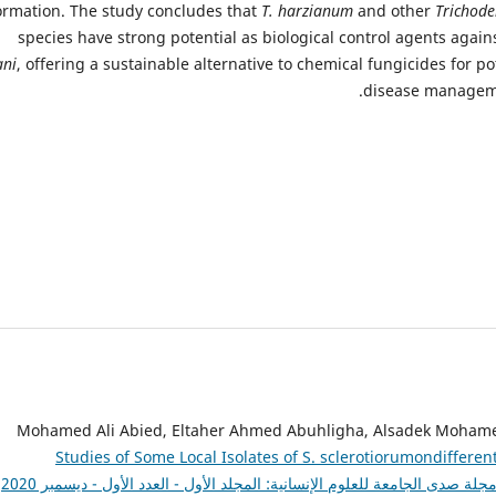
ormation. The study concludes that
T. harzianum
and other
Trichod
species have strong potential as biological control agents again
ani
, offering a sustainable alternative to chemical fungicides for po
disease managem
Mohamed Ali Abied, Eltaher Ahmed Abuhligha, Alsadek Moham
Studies of Some Local Isolates of S. sclerotiorumondifferen
جلة صدى الجامعة للعلوم الإنسانية: المجلد الأول - العدد الأول - ديسمبر 2020