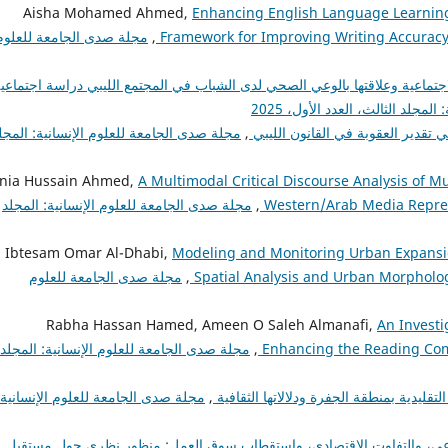
Aisha Mohamed Ahmed,
Enhancing English Language Learning t
Framework for Improving Writing Accuracy
,
مجلة صدى الجامعة للعلوم
جتماعية وعلاقتها بالوعي الصحي لدى الشباب في المجتمع الليبي دراسة اجتماعي
مجلد الثالث، العدد الأول، 2025
 تقدير العقوبة في القانون الليبي
,
مجلة صدى الجامعة للعلوم الإنسانية: المجل
nia Hussain Ahmed,
A Multimodal Critical Discourse Analysis of 
Western/Arab Media Repres
,
مجلة صدى الجامعة للعلوم الإنسانية: المجلد
. Ibtesam Omar Al-Dhabi,
Modeling and Monitoring Urban Expansio
Spatial Analysis and Urban Morphology
,
مجلة صدى الجامعة للعلوم
Rabha Hassan Hamed, Ameen O Saleh Almanafi,
An Investi
Enhancing the Reading Com
,
مجلة صدى الجامعة للعلوم الإنسانية: المجلد
تقليدية بمنطقة الجفرة ودلالاتها الثقافية
,
مجلة صدى الجامعة للعلوم الإنسانية:
اعي، والتفاوت الاقتصادي، واستقطاب سوق العمل: منظور نظري حول مستقبل