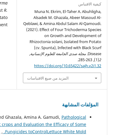
erma
كيفية الاقتباس
st
R.
Muna N. Ekrim, El-Taher A. Abuhligha,
tato
Alsadek M. Ghazala, Abeer Masoud Al-
Qeblawi, & Amina Abdul Salam Al-Qamoudi.
ent.
(2021). Effect of Four Trichoderma Species
on Growth and Development of
Rhizoctonia solani, Isolated from Potato
(cv. Spunta), Infected with Black Scurf
Disease.
مجلة صدى الجامعة للعلوم الإنسانية
,
(1), 263-285.
2
https://doi.org/10.65422/sajh.v2i1.32
المزيد من صيغ الاقتباسات
المؤلفات المشابهة
ed Ghazala, Amina A. Gamudi,
Pathological
t crops and Evaluation the Efficacy of Some
Fungicides toControlLettuce White Mold.
,
م