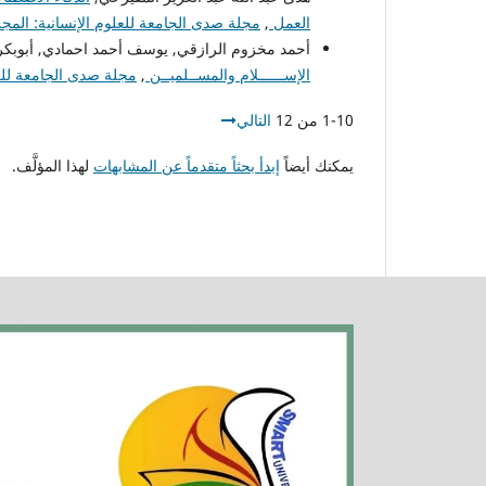
العمل
,
مجلة صدى الجامعة للعلوم الإنسانية: المجلد الر
أحمد مخزوم الرازقي, يوسف أحمد احمادي, أبوبكر
الإســــــلام والمســلميــن
,
مجلة صدى الجامعة للعلوم 
1-10 من 12
التالي
يمكنك أيضاً
إبدأ بحثاً متقدماً عن المشابهات
لهذا المؤلَّف.