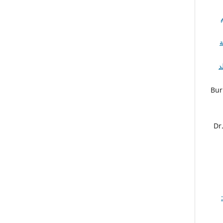
ة
د
Bur
Dr