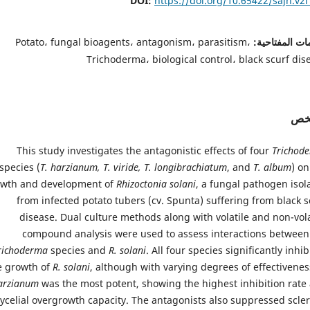
DOI:
https://doi.org/10.65422/sajh.v2i
ات المفتاحية:
Potato، fungal bioagents، antagonism، parasitism،
Trichoderma، biological control، black scurf dis
لخص
This study investigates the antagonistic effects of four
Trichod
species (
T. harzianum, T. viride, T. longibrachiatum
, and
T. album
) on
wth and development of
Rhizoctonia solani
, a fungal pathogen isol
from infected potato tubers (cv. Spunta) suffering from black s
disease. Dual culture methods along with volatile and non-vola
compound analysis were used to assess interactions between
richoderma
species and
R. solani
. All four species significantly inhi
e growth of
R. solani
, although with varying degrees of effectivene
arzianum
was the most potent, showing the highest inhibition rate
ycelial overgrowth capacity. The antagonists also suppressed scler