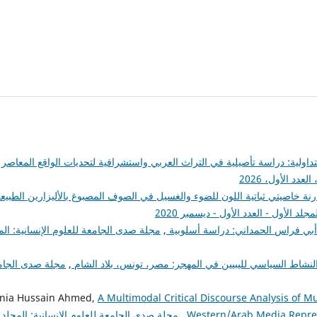
والتداولية: دراسة تأصيلية في التراث العربي واستشرافية لتحديات الواقع المعاصر
دد الأول، 2026
رنة خاصيتي ثباتية اللون للضوء والغسيل في الصوف المصبوغ بالأليزارين الطبيع
د الأول - العدد الأول - ديسمبر 2020
 أبي فراس الحمداني: دراسة أسلوبية
,
مجلة صدى الجامعة للعلوم الإنسانية: الم
لنشاط السياسي لليبيين في المهجر: مصر، تونس، بلاد الشام
,
مجلة صدى الجام
nia Hussain Ahmed,
A Multimodal Critical Discourse Analysis of 
Western/Arab Media Repres
,
مجلة صدى الجامعة للعلوم الإنسانية: المجلد