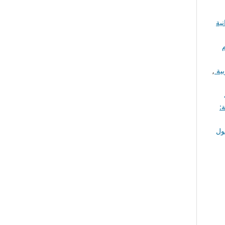
نية
بية
,
:
ول