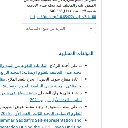
المتفق عليه والمختلف فيه.
مجلة صدى الجامعة
للعلوم الإنسانية
,
3
(1), 338-346.
https://doi.org/10.65422/sajh.v3i1.100
المزيد من صيغ الاقتباسات
المؤلفات المشابهة
د. علي أحمد الرمّاح,
التكاملية اللغوية بين البنية 
مجلة صدى الجامعة للعلوم الإنسانية: المجلد الرابع، الع
أ. غادة مفتاح سوف الجين, أ. نجاح بلعید الملاح,
مقا
والصناعي
,
مجلة صدى الجامعة للعلوم الإنسانية: المجل
د. هناء علي علوان القنصل,
بنائية السياق في شعر
الثاني - العدد الأول - يونيو 2021
د. علي سعد مسعود, د. رجاء محمد عوض الطيرة,
ا
للعلوم الإنسانية: المجلد الثالث، العدد الأول، 2025
Muammar Gaddafi’s Self-Representation and
entation During the 2011 Libyan Uprising