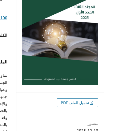
.100
الكلم
الم
تتناو
الجمل
وعوام
جمهو
التنزيلات
تحميل الملف PDF
والإض
بالحر
وقد أ
منشور
بالمج
2025-12-13