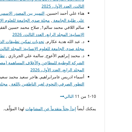
الثالث، العدد الأول، 2025
هناء علي أحمد احسين,
التمييز بين المصدر الاسمي 
على طلبة الجامعة
,
مجلة صدى الجامعة للعلوم الإنساني
سالم اللافي محمد سالم1, صلاح محمد حسين الفقيه,
الإنسانية: المجلد الرابع، العدد الثالث، 2026
د. عبد الله هدية عكارم,
تحديات تمكين تطبيقات الذك
مجلة صدى الجامعة للعلوم الإنسانية: المجلد الثالث، الع
د. محمد إبراهيم الأعوج, سالمة علي الجرنازي ,
تطب
الشركة الوطنية للمطاحن والأعلاف المساهمة (م
المجلد الرابع، العدد الأول، 2026
أسماء ادريس عامرابراهيم, هاجر سعيد محمد سعيد
التطور الصرفي-النحوي لغير الناطقين باللغة
,
مجلة 
1-10 من 11
التالي
يمكنك أيضاً
إبدأ بحثاً متقدماً عن المشابهات
لهذا المؤلَّف.