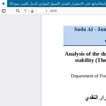
كاساتها على الاستقرار النقدي (السوق الموازي للدينار الليبي نموذجًا)