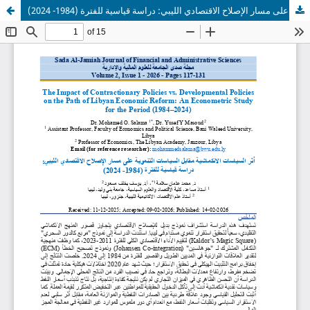
أثر السياسات الانكماشية مقابل السياسات التنموية على مسار الإصلاح الاقتصادي الليبي: دراسة قياسية للفترة (1984- 2024)